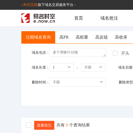
-
时代互联
旗下域名交易服务平台 -
首页
域名抢注
过期域名查询
高PR
高权重
高反链
高收录
域名包含：
开头
域名长度：
-
域名后缀
删除时间：
删除类型
共有
0
个查询结果
批量抢注