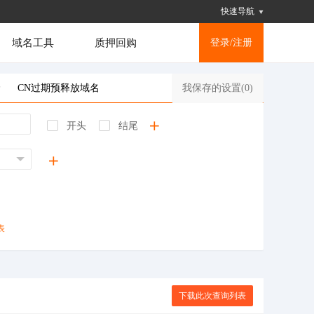
快速导航
域名工具
质押回购
登录/注册
价
CN过期预释放域名
我保存的设置(
0
)
开头
结尾
表
下载此次查询列表