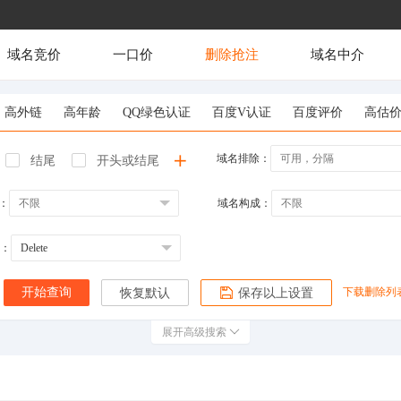
域名竞价
一口价
删除抢注
域名中介
高外链
高年龄
QQ绿色认证
百度V认证
百度评价
高估
域名排除：
结尾
开头或结尾
：
域名构成：
：
下载删除列
开始查询
恢复默认
保存以上设置
展开高级搜索