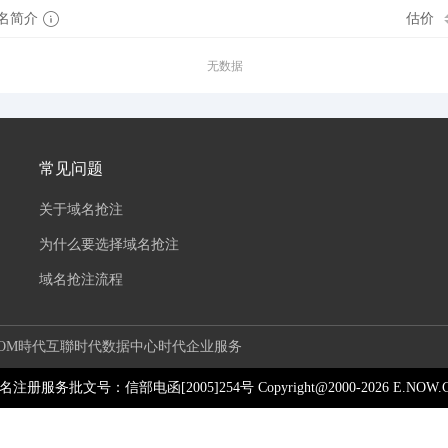
名简介
估价
无数据
常见问题
关于域名抢注
为什么要选择域名抢注
域名抢注流程
OM
時代互聯
时代数据中心
时代企业服务
6 域名注册服务批文号：信部电函[2005]254号 Copyright@2000-
2026
E.NOW.CN