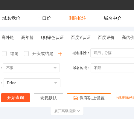
域名竞价
一口价
删除抢注
域名中介
高外链
高年龄
QQ绿色认证
百度V认证
百度评价
高估
域名排除：
结尾
开头或结尾
：
域名构成：
：
下载删除列
开始查询
恢复默认
保存以上设置
展开高级搜索