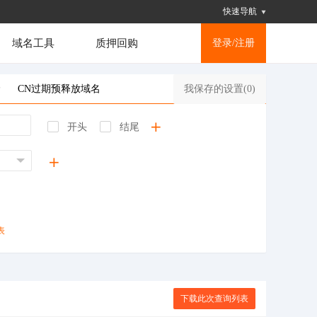
快速导航
域名工具
质押回购
登录/注册
价
CN过期预释放域名
我保存的设置(
0
)
开头
结尾
表
下载此次查询列表