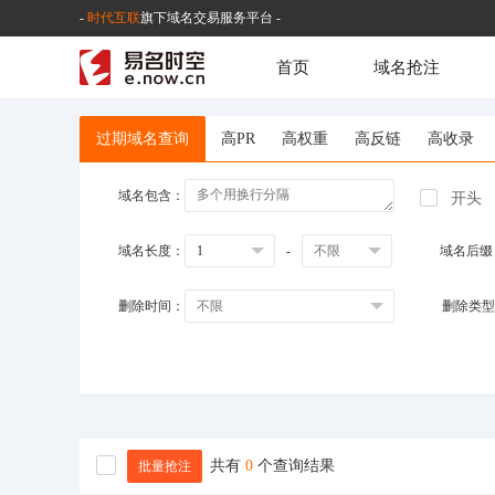
-
时代互联
旗下域名交易服务平台 -
首页
域名抢注
过期域名查询
高PR
高权重
高反链
高收录
域名包含：
开头
域名长度：
-
域名后缀
删除时间：
删除类型
共有
0
个查询结果
批量抢注